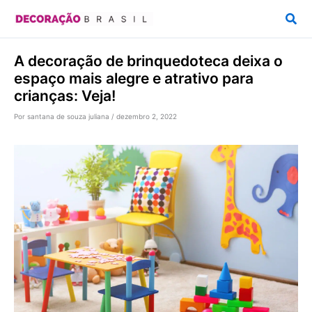
Ir
Pesq
para
o
A decoração de brinquedoteca deixa o
conteúdo
espaço mais alegre e atrativo para
crianças: Veja!
Por
santana de souza juliana
/
dezembro 2, 2022