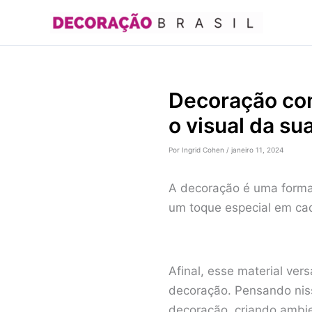
Ir
para
o
conteúdo
Decoração com
o visual da su
Por
Ingrid Cohen
/
janeiro 11, 2024
A decoração é uma forma
um toque especial em ca
Afinal, esse material ver
decoração. Pensando nisso
decoração, criando ambien