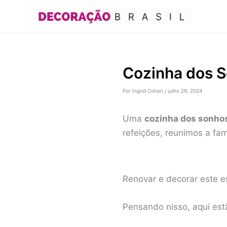
Ir
para
o
conteúdo
Cozinha dos S
Por
Ingrid Cohen
/
julho 29, 2024
Uma
cozinha dos sonho
refeições, reunimos a fam
Renovar e decorar este e
Pensando nisso, aqui est