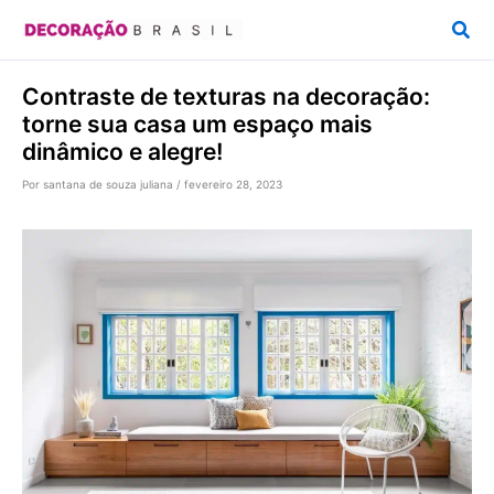
Ir
Pesq
para
o
Contraste de texturas na decoração:
conteúdo
torne sua casa um espaço mais
dinâmico e alegre!
Por
santana de souza juliana
/
fevereiro 28, 2023