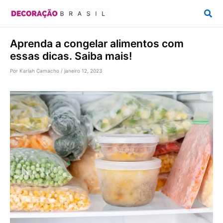
Ir
Pesq
para
o
Aprenda a congelar alimentos com
conteúdo
essas dicas. Saiba mais!
Por
Karlah Camacho
/
janeiro 12, 2023