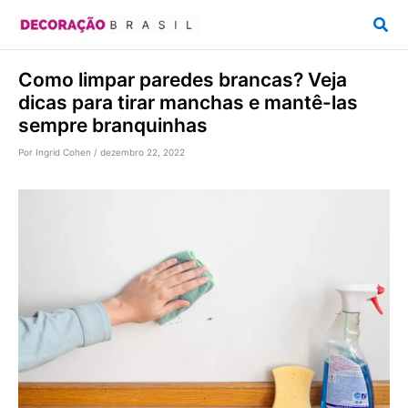
Ir
Pesq
para
o
Como limpar paredes brancas? Veja
conteúdo
dicas para tirar manchas e mantê-las
sempre branquinhas
Por
Ingrid Cohen
/
dezembro 22, 2022