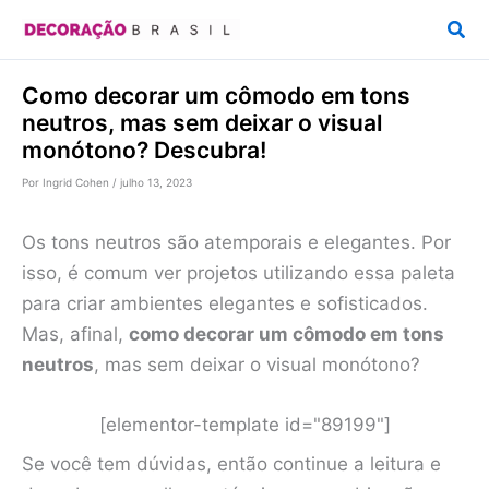
Ir
Pesq
para
o
Como decorar um cômodo em tons
conteúdo
neutros, mas sem deixar o visual
monótono? Descubra!
Por
Ingrid Cohen
/
julho 13, 2023
Os tons neutros são atemporais e elegantes. Por
isso, é comum ver projetos utilizando essa paleta
para criar ambientes elegantes e sofisticados.
Mas, afinal,
como decorar um cômodo em tons
neutros
, mas sem deixar o visual monótono?
[elementor-template id="89199"]
Se você tem dúvidas, então continue a leitura e