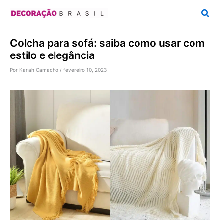
Ir
Pesq
para
o
Colcha para sofá: saiba como usar com
conteúdo
estilo e elegância
Por
Karlah Camacho
/
fevereiro 10, 2023