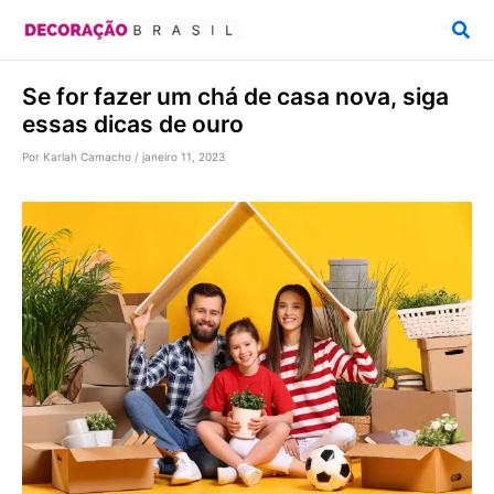
Ir
Pesq
para
o
Se for fazer um chá de casa nova, siga
conteúdo
essas dicas de ouro
Por
Karlah Camacho
/
janeiro 11, 2023