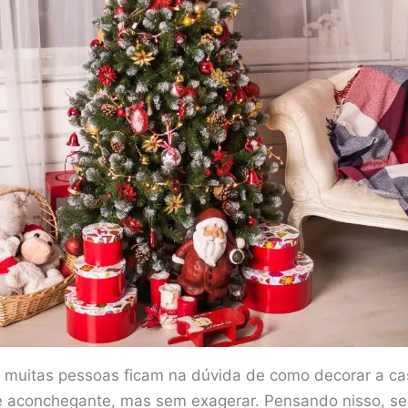
muitas pessoas ficam na dúvida de como decorar a casa
te aconchegante, mas sem exagerar. Pensando nisso, se