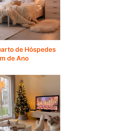
uarto de Hóspedes
im de Ano