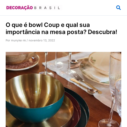
Ir
Pesq
para
o
O que é bowl Coup e qual sua
conteúdo
importância na mesa posta? Descubra!
Por
munyke nk
/
novembro 13, 2022