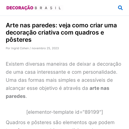
Ir
Pesq
para
o
Arte nas paredes: veja como criar uma
conteúdo
decoração criativa com quadros e
pôsteres
Por
Ingrid Cohen
/
novembro 25, 2023
Existem diversas maneiras de deixar a decoração
de uma casa interessante e com personalidade.
Uma das formas mais simples e acessíveis de
alcançar esse objetivo é através da
arte nas
paredes
.
[elementor-template id="89199"]
Quadros e pôsteres são elementos que podem