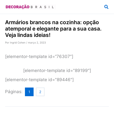
Ir
Pesq
para
o
Armários brancos na cozinha: opção
conteúdo
atemporal e elegante para a sua casa.
Veja lindas ideias!
Por
Ingrid Cohen
/
março 2, 2023
[elementor-template id=”76307″]
[elementor-template id="89199"]
[elementor-template id="89446"]
Páginas:
1
2