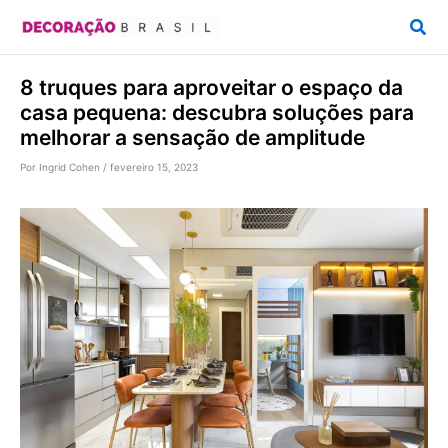
Ir
Pesq
para
o
8 truques para aproveitar o espaço da
conteúdo
casa pequena: descubra soluções para
melhorar a sensação de amplitude
Por
Ingrid Cohen
/
fevereiro 15, 2023